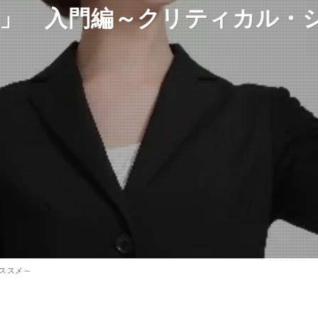
座」 入門編～クリティカル・
ススメ～