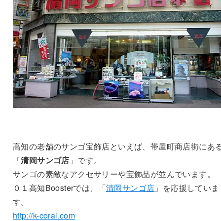
高知の老舗のサンゴ宝飾店といえば、帯屋町商店街にあ
「
清岡サンゴ店
」です。
サンゴの素敵なアクセサリーや宝飾品が並んでいます。
０１高知Boosterでは、「
清岡サンゴ店
」を応援していま
す。
http://k-coral.com