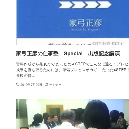
家弓正彦の仕事塾 Special 出版記念講演
資料作成から発表まで たったの４STEPでこんなに通る！プレゼ
成果を勝ち取るためには、準備プロセスがカギ！ たった4STEP
最後の質…
2015年7月20日
セミナー