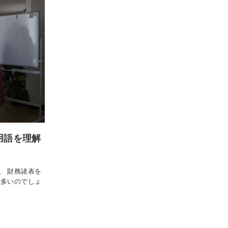
用語を理解
。 財務諸表を
も多いのでしょ