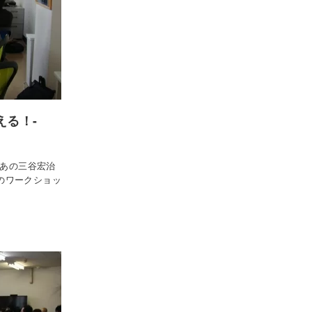
伝える！-
 あの三谷宏治
このワークショッ