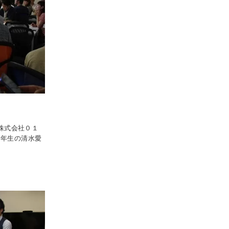
に株式会社０１
３年生の清水愛