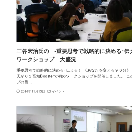
三谷宏治氏の -重要思考で戦略的に決める･
ワークショップ 大盛況
重要思考で戦略的に決める･伝える！ 《あなたを変える９０分》
氏が０１高知Boosterで初のワークショップを開催しました。 
プの目…
2014年11月13日
イベント