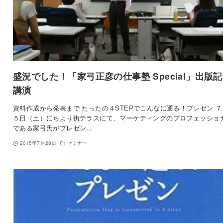
盛況でした！「家弓正彦の仕事塾 Special」出版
講演
資料作成から発表まで たったの４STEPでこんなに通る！プレゼン 
５日（土）にちより街テラスにて、マーケティングのプロフェッショ
である家弓氏がプレゼン…
2015年7月28日
セミナー